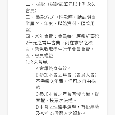
二、 捐款（捐款貳萬元以上列永久
會員）
三、 繳款方式（匯款時，請註明畢
業屆次、年度、聯絡資料、匯款用
途）
四、常年會費：會員每年應繳新臺幣
2仟元之常年會費。尚在求學之校
友，暫免收取學生常年會員會費。
五、會員權益:
1.永久會員:
A.會籍終身有效。
B.參加本會之年會（會員大會）
不需繳交年費，但可以自由捐
款。
C.參加本會之年會有發言權，提
案權、投票表決權。
D.本會之理監事選舉，有投票權
及被推為候選人之資格。