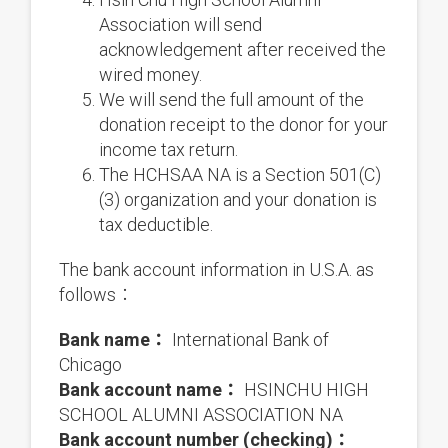
Association will send
acknowledgement after received the
wired money.
We will send the full amount of the
donation receipt to the donor for your
income tax return.
The HCHSAA NA is a Section 501(C)
(3) organization and your donation is
tax deductible.
The bank account information in U.S.A. as
follows：
Bank name：
International Bank of
Chicago
Bank account name：
HSINCHU HIGH
SCHOOL ALUMNI ASSOCIATION NA
Bank account number (checking)：