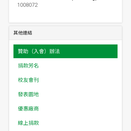
1008072
其他連結
贊助（入會）辦法
捐款芳名
校友會刊
發表園地
優惠廠商
線上捐款