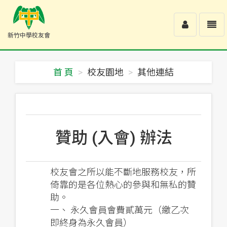
Toggle
Toggl
新竹中學校友會
user
navig
新
竹
中
首 頁
校友園地
其他連結
學
校
友
會
-
回
贊助 (入會) 辦法
首
頁
校友會之所以能不斷地服務校友，所
倚靠的是各位熱心的參與和無私的贊
助。
一、 永久會員會費貳萬元（繳乙次
即終身為永久會員）