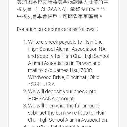
美加地區校友請將美金捐款匯入北美竹中
校友會（HCHSAA NA）彙整後再匯回竹
中校友會本會帳戶，可節省單筆匯費。
Donation procedures are as follows：
Write a check payable to Hsin Chu
High School Alumni Association NA
and specify for Hsin Chu High School
Alumni Association in Taiwan and
mail to: c/o James Hsu, 7038
Windwood Drive, Cincinnati, Ohio
45241 U.S.A.
We will deposit your check into
HCHSAANA account.
We will then wire the full amount
subtract the bank wire fees to: Hsin
Chu High School Alumni Association.
Hsin Chu High School Alumni