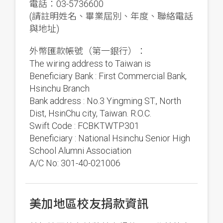
電話：03-5736600
(請註明姓名、畢業屆別、年度、聯絡電話
與地址)
外幣匯款帳號（第一銀行）：
The wiring address to Taiwan is
Beneficiary Bank : First Commercial Bank,
Hsinchu Branch
Bank address : No.3 Yingming ST., North
Dist, HsinChu city, Taiwan. R.O.C.
Swift Code : FCBKTWTP301
Beneficiary : National Hsinchu Senior High
School Alumni Association
A/C No: 301-40-021006
美加地區校友捐款資訊