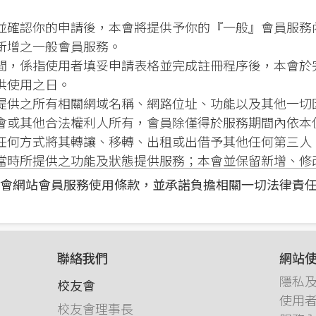
並確認你的申請後，本會將提供予你的『一般』會員服務
新增之一般會員服務。
間，係指使用者填妥申請表格並完成註冊程序後，本會於
供使用之日。
提供之所有相關網域名稱、網路位址、功能以及其他一切
會或其他合法權利人所有，會員除僅得於服務期間內依本
任何方式將其轉讓、移轉、出租或出借予其他任何第三人
當時所提供之功能及狀態提供服務；本會並保留新增、修
全部或一部之權利。
會網站會員服務使用條款，並承諾負擔相關一切法律責
性
務以前，必須經過完整的註冊手續，在註冊過程中你必須
聯絡我們
網站
你可以自行選擇使用者名稱和密碼，但在使用會員服務的
隱私
校友會
和密碼所進行的所有行為負責。
使用
校友會理事長
的使用者名稱和密碼，你必須負妥善保管和保密的義務，