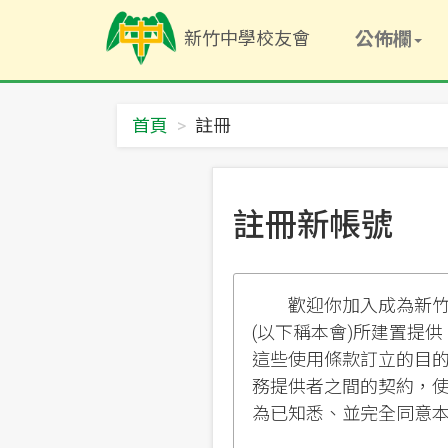
新
新竹中學校友會
竹
公佈欄
中
學
校
友
首頁
註冊
會
-
回
首
註冊新帳號
頁
歡迎你加入成為新竹中
(以下稱本會)所建置提
這些使用條款訂立的目
務提供者之間的契約，
為已知悉、並完全同意