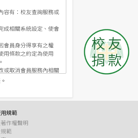
內容有：校友查詢服務或
完成相關系統設定、使會
因會員身分得享有之權
使用條款之約定為使用
。
改或取消會員服務內相關
任。
填入完整、而且正確的資
使用規範
過程中，你必須為經由這
及著作權聲明
者規範
如果你發現或懷疑這個使