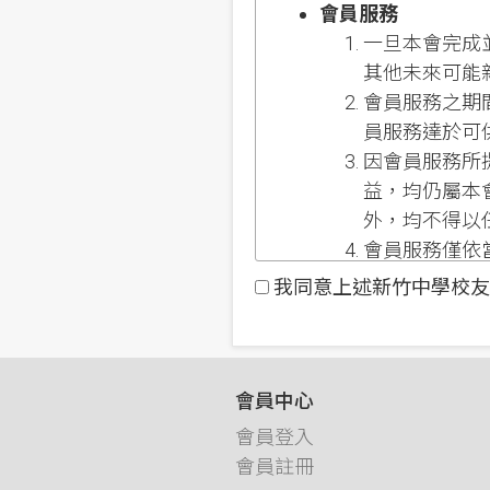
會員服務
一旦本會完成
其他未來可能
會員服務之期
員服務達於可
因會員服務所
益，均仍屬本
外，均不得以
會員服務僅依
系統或功能之
我同意上述新竹中學校友
帳號、密碼與安全
在使用會員服
料。
會員中心
在註冊過程中
會員登入
個使用者名稱
會員註冊
對於你所取得