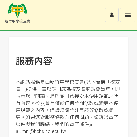
Toggle
Toggl
新竹中學校友會
user
navig
新
竹
中
學
校
友
服務內容
會
-
回
首
本網站服務是由新竹中學校友會(以下簡稱「校友
頁
會」)提供，當您註冊成為校友會網站會員時，即
表示您已閱讀、瞭解並同意接受本使用規範之所
有內容。校友會有權於任何時間修改或變更本使
用規範之內容，建議您隨時注意該等修改或變
更。如果您對服務條款有任何問題，請透過電子
郵件與我們聯絡，我們的電子郵件是
alumni@hchs.hc.edu.tw