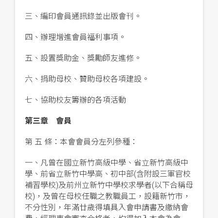
三、編印會員通訊錄並出版會刊。
四、辦理增進會員福利事項。
五、設置獎助金、獎勵師友進修。
六、捐助母校、贊助母校各項建設。
七、協
助校友籌辦的各項活動
第三章 會員
第 五 條：本會會員分左列參種：
一、凡曾在國立新竹高級中學、省立新竹高級中
學、前省立新竹中學高、初中部(含附設三軍官校
補習學校)及前州立新竹中學校求學者(以下合稱母
校)，及曾在母校任職之教職員工，設籍新竹市，
不分性別，年滿廿歲得填具入會申請書及繳納會