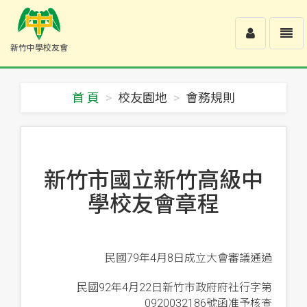
Toggle
Toggl
新竹中學校友會
user
navig
新
竹
中
首 頁
校友園地
會務規則
學
校
友
會
-
回
新竹市國立新竹高級中
首
頁
學校友會章程
民國79年4月8日成立大會審議通過
民國92年4月22日新竹市政府府社行字第
0920032186號函准予核查