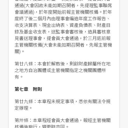
通過(大會因故未能如期召開者，先提理監事聯席
會議通過)，於年度開始前報主管機關核備。於年
度終了後二個月內由理事會編造年度工作報告、
收支決算表、現金出納表、資產負債表、財產目
錄及基金收支表，送監事會審核後，造具審核意
見書送理事會，提會員大會通過，於三月底前報
主管機關核備(大會未能如期召開者，先報主管機
關)。
第廿八條：本會於解散後，剩餘財產歸屬所在地
之地方自治團體或主管機關指定之機關團體所
有。
第七章 附則
第廿九條：本章程未規定事項，悉依有關法令規
定辦理。
第卅條：本章程經會員大會通過，報經主管機關
核備後施行，變更時亦同。