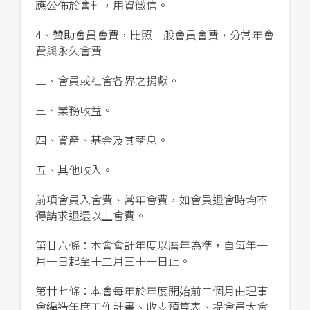
應公佈於會刊，用資徵信。
4、贊
助會員會費，比照一般會員會費，分常年會
費與永久會費
二、會員或社會各界之捐獻。
三、業務收益。
四、資產、基金及其孳息。
五、其他收入。
前項會員入會費、常年會費，如會員退會時均不
得請求退還以上會費。
第廿六條：本會會計年度以曆年為準，自每年一
月一日起至十二月三十一日止。
第廿七條：本會每年於年度開始前二個月由理事
會編造年度工作計畫、收支預算表、提會員大會