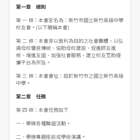
第一章 總則
第 一 條：本會定名為：新竹市國立新竹高級中學
校友會。(以下簡稱本會)
第 二 條：本會非以營利為目的之社會團體，以弘
揚母校優良傳統、協助母校建設、促進師友進
修、增進友誼、加強社會服務，建立校友互助提
攜平台為宗旨。
第 三 條：本會會址：設於新竹市之國立新竹高級
中學。
第二章 任務
第 四 條：本會任務如下
一、舉辦各種聯誼活動。
二、舉辦專題座談或學術演講。