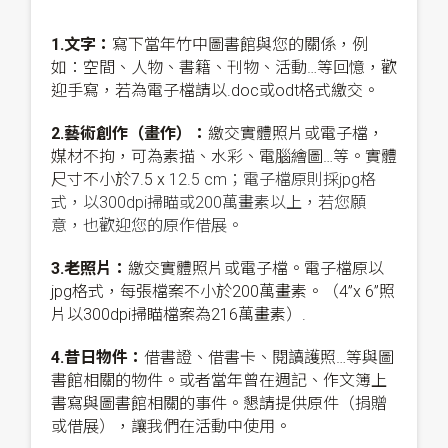
1.文字：
寫下當年竹中圖書館與您的關係，例
如：空間、人物、書籍、刊物、活動…等回憶，歡
迎手寫，若為電子檔請以.doc或odt格式繳交。
2.藝術創作（畫作）：
繳交實體照片或電子檔，
媒材不拘，可為素描、水彩、電腦繪圖…等。實體
尺寸不小於7.5 x
12.5 cm；電子檔原則採jpg格
式，以300dpi掃瞄或200萬畫素以上，若您願
意，也歡迎您的原作借展。
3.老照片：
繳交實體照片或電子檔。電子檔原以
jpg格式，每張檔案不小於200萬畫素。（4”x 6”照
片以300dpi掃瞄檔案為216萬畫素）.
4.昔日物件：
借書證、借書卡、閱讀護照…等與圖
書館相關的物件。或者當年曾在週記、作文簿上
書寫與圖書館相關的事件。懇請提供原件（捐贈
或借展），讓我們在活動中使用。