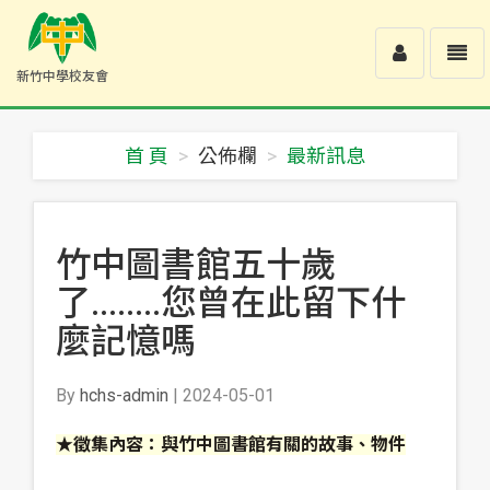
Toggle
Toggl
新竹中學校友會
user
navig
新
竹
中
首 頁
公佈欄
最新訊息
學
校
友
會
-
竹中圖書館五十歲
回
首
了........您曾在此留下什
頁
麼記憶嗎
By
hchs-admin
| 2024-05-01
★徵集內容：與竹中圖書館有關的故事、物件