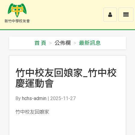
Toggle
Toggl
新竹中學校友會
user
navig
新
竹
中
首 頁
公佈欄
最新訊息
學
校
友
會
-
竹中校友回娘家_竹中校
回
首
慶運動會
頁
By
hchs-admin
| 2025-11-27
竹中校友回娘家