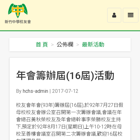
Toggle
Toggl
新竹中學校友會
user
navig
新
竹
中
首 頁
公佈欄
最新活動
學
校
友
會
-
年會籌辦屆(16屆)活動
回
首
頁
By
hchs-admin
| 2017-07-12
校友會年會(93年)籌辦屆(16屆),於92年7月27日假
母校校友會辦公室召開第一次籌辦會議,會議在年
會總召黃秋榮校友及年會總幹事李榮勝校友主持
下,預定於92年8月17日(星期日)上午10-12時在母
校至善樓會議室召開第二次籌辦會議,歡迎16屆校