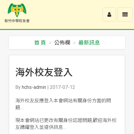
Toggle
Toggl
新竹中學校友會
user
navig
新
竹
中
首 頁
公佈欄
最新訊息
學
校
友
會
-
海外校友登入
回
首
頁
By
hchs-admin
| 2017-07-12
海外校友反應登入本會網站有關身份方面的問
題...
現本會網站已更改有關身份認證問題,歡迎海外校
友踴躍登入並提供訊息...