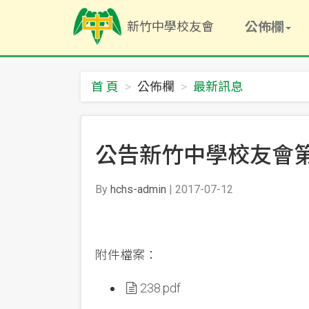
新
新竹中學校友會
竹
公佈欄
中
學
校
友
首 頁
公佈欄
最新訊息
會
-
回
首
公告新竹中學校友會
頁
By
hchs-admin
| 2017-07-12
附件檔案：
238.pdf