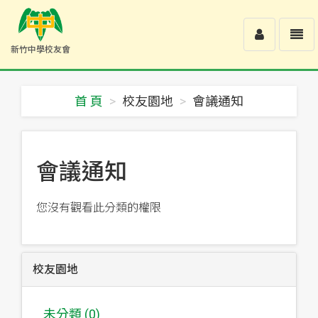
Toggle
Toggl
新竹中學校友會
user
navig
新
竹
中
首 頁
校友園地
會議通知
學
校
友
會
-
會議通知
回
首
頁
您沒有觀看此分類的權限
校友園地
未分類 (0)