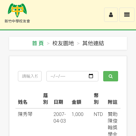
Toggle
Toggl
新竹中學校友會
user
navig
新
竹
中
首 頁
校友園地
其他連結
學
校
友
會
-
回
首
頁
屆
幣
姓名
別
日期
金額
別
附註
陳秀琴
2007-
1,000
NTD
贊助
04-03
陳俊
翰獎
學金