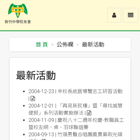
Toggle
Toggl
新竹中學校友會
user
navig
新
竹
中
首 頁
公佈欄
最新活動
學
校
友
會
-
最新活動
回
首
頁
2004-12-23 |
辛校長故居導覽志工研習活動
|
2004-12-01 |
「再見新民樓」暨「尋找誠慧
健毅」系列活動實施辦法
|
2004-11-09 |
慶祝八十二週年校慶-教職員工
暨校友網、桌、羽球聯誼賽
2004-09-13 |
竹嶺男聲合唱團義賣募款光碟